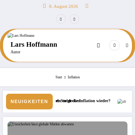
Zum
8. August 2026
Inhalt
springen
Lars Hoffmann
Autor
Start
Inflation
orcheln entdecken
Börse: Steigt die Inflation wieder?
Neue Veranstaltermarke bei 
NEUIGKEITEN