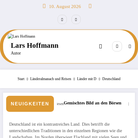
Zum
10. August 2026
Inhalt
springen
Lars Hoffmann
Autor
Start
Länderalmanach und Reisen
Länder mit D
Deutschland
Gemischtes Bild an den Börsen
Unvergessliche Malediv
NEUIGKEITEN
Deutschland ist ein kontrastreiches Land. Dies betrifft die
unterschiedlichen Traditionen in den einzelnen Regionen wie die
Landschaften. Im Norden überwiegt Flachland mit vielen Seen und