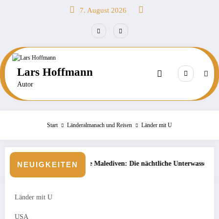
Zum
7. August 2026
Inhalt
springen
Lars Hoffmann
Autor
Start
Länderalmanach und Reisen
Länder mit U
liche Malediven: Die nächtliche Unterwasserwelt beim Schnorcheln entde
Börse: Steigt 
NEUIGKEITEN
Länder mit U
USA