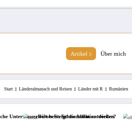
Artikel
Über mich
Start
Länderalmanach und Reisen
Länder mit R
Rumänien
wasserwelt beim Schnorcheln entdecken
Börse: Steigt die Inflation wieder?
Neue Ve