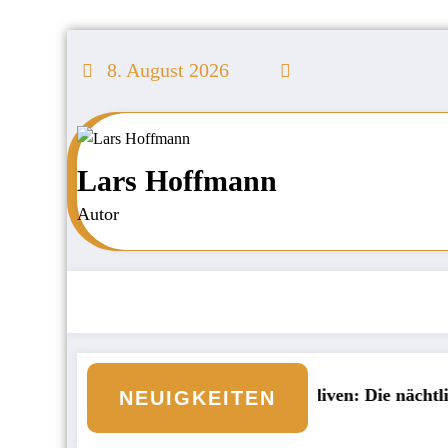
Zum
Inhalt
8. August 2026
springen
Lars Hoffmann
Autor
Unvergessliche Malediven: Die nächtliche Unter
NEUIGKEITEN