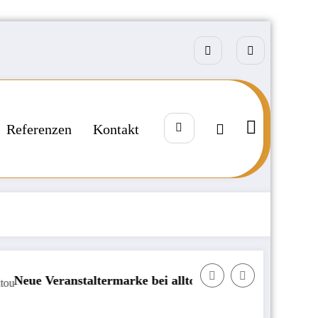
Referenzen
Kontakt
ranstaltermarke bei alltours
Börse: KI-Investor