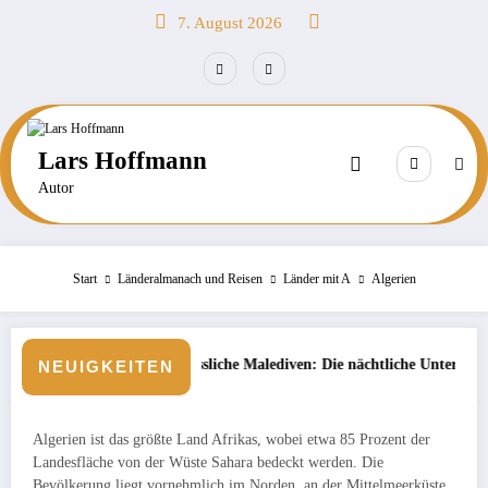
Zum
7. August 2026
Inhalt
springen
Lars Hoffmann
Autor
Start
Länderalmanach und Reisen
Länder mit A
Algerien
rgessliche Malediven: Die nächtliche Unterwasserwelt beim Schnorcheln 
Börse: St
NEUIGKEITEN
Algerien ist das größte Land Afrikas, wobei etwa 85 Prozent der
Landesfläche von der Wüste Sahara bedeckt werden. Die
Bevölkerung liegt vornehmlich im Norden, an der Mittelmeerküste.