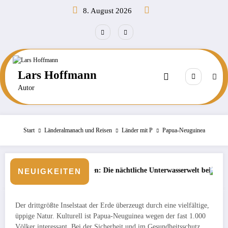
Zum
8. August 2026
Inhalt
springen
Lars Hoffmann
Autor
Start
Länderalmanach und Reisen
Länder mit P
Papua-Neuguinea
diven: Die nächtliche Unterwasserwelt beim Schnorcheln entdecken
Börse: Steigt die Inflat
NEUIGKEITEN
Der drittgrößte Inselstaat der Erde überzeugt durch eine vielfältige,
üppige Natur. Kulturell ist Papua-Neuguinea wegen der fast 1.000
Völker interessant. Bei der Sicherheit und im Gesundheitsschutz