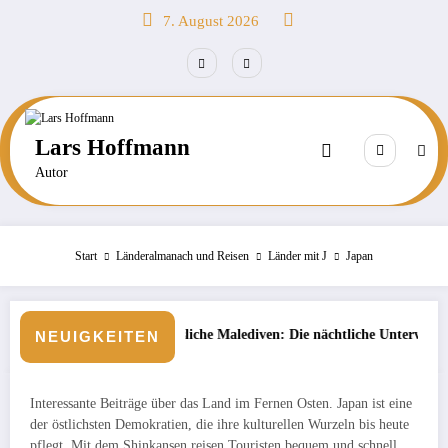
Zum
7. August 2026
Inhalt
springen
Lars Hoffmann
Autor
Start
Länderalmanach und Reisen
Länder mit J
Japan
gessliche Malediven: Die nächtliche Unterwasserwelt beim Schnorcheln e
Börse: Ste
NEUIGKEITEN
Interessante Beiträge über das Land im Fernen Osten. Japan ist eine
der östlichsten Demokratien, die ihre kulturellen Wurzeln bis heute
pflegt. Mit dem Shinkansen reisen Touristen bequem und schnell