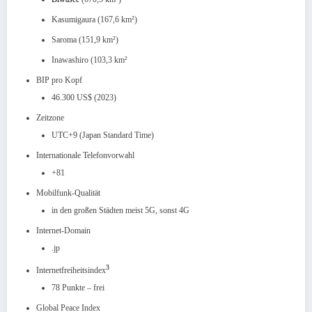
Kasumigaura (167,6 km²)
Saroma (151,9 km²)
Inawashiro (103,3 km²
BIP pro Kopf
46.300 US$ (2023)
Zeitzone
UTC+9 (Japan Standard Time)
Internationale Telefonvorwahl
+81
Mobilfunk-Qualität
in den großen Städten meist 5G, sonst 4G
Internet-Domain
.jp
3
Internetfreiheitsindex
78 Punkte – frei
Global Peace Index