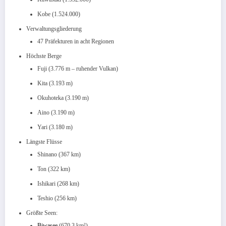
Kobe (1.524.000)
Verwaltungsgliederung
47 Präfekturen in acht Regionen
Höchste Berge
Fuji (3.776 m – ruhender Vulkan)
Kita (3.193 m)
Okuhoteka (3.190 m)
Aino (3.190 m)
Yari (3.180 m)
Längste Flüsse
Shinano (367 km)
Ton (322 km)
Ishikari (268 km)
Teshio (256 km)
Größte Seen:
Biwasee
(670,3 km²)