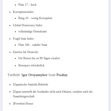
Platz 17 – hoch
Korruptionsindex
Rang 16 – wenig Korruption
Global Democracy Index
vollständige Demokratie
Fragil State Index
Platz 160 – stabiler Staat
Einreise für Deutsche
Für Reisen bis zu 90 Tagen visafrei
Reisepass erforderlich
Titelbild:
Igor Ovsyannykov
from
Pixabay
1
Japanische Statistik-Behörde
2
Japan unterteilt die Ausländer nicht nach Ethnien, sondern nach der
Staatsbürgerschaft
3
Freedom House