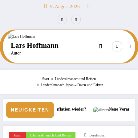
Zum
9. August 2026
Inhalt
springen
Lars Hoffmann
Autor
Start
Länderalmanach und Reisen
Länderalmanach Japan – Daten und Fakten
ken
ie Inflation wieder?
Neue Veranstaltermarke bei alltours
NEUIGKEITEN
Japan
Länderalmanach Und Reisen
Berufstouri