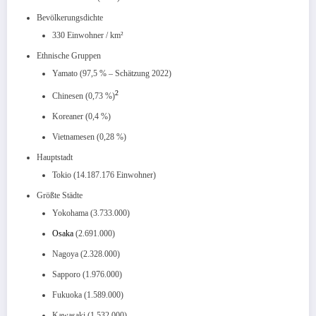
Bevölkerungsdichte
330 Einwohner / km²
Ethnische Gruppen
Yamato (97,5 % – Schätzung 2022)
2
Chinesen (0,73 %)
Koreaner (0,4 %)
Vietnamesen (0,28 %)
Hauptstadt
Tokio (14.187.176 Einwohner)
Größte Städte
Yokohama (3.733.000)
Osaka
(2.691.000)
Nagoya (2.328.000)
Sapporo (1.976.000)
Fukuoka (1.589.000)
Kawasaki (1.532.000)