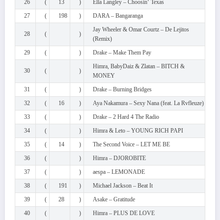
26
(
13
)
Ella Langley – Choosin‘ Texas
27
(
198
)
DARA – Bangaranga
Jay Wheeler & Omar Courtz – De Lejitos
28
(
)
(Remix)
29
(
)
Drake – Make Them Pay
Himra, BabyDaiz & Zlatan – BITCH &
30
(
)
MONEY
31
(
)
Drake – Burning Bridges
32
(
16
)
Aya Nakamura – Sexy Nana (feat. La Rvfleuze)
33
(
)
Drake – 2 Hard 4 The Radio
34
(
)
Himra & Leto – YOUNG RICH PAPI
35
(
14
)
The Second Voice – LET ME BE
36
(
)
Himra – DJOROBITE
37
(
)
aespa – LEMONADE
38
(
191
)
Michael Jackson – Beat It
39
(
28
)
Asake – Gratitude
40
(
)
Himra – PLUS DE LOVE