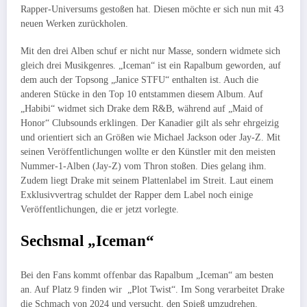
Rapper-Universums gestoßen hat. Diesen möchte er sich nun mit 43
neuen Werken zurückholen.
Mit den drei Alben schuf er nicht nur Masse, sondern widmete sich
gleich drei Musikgenres. „Iceman“ ist ein Rapalbum geworden, auf
dem auch der Topsong „Janice STFU“ enthalten ist. Auch die
anderen Stücke in den Top 10 entstammen diesem Album. Auf
„Habibi“ widmet sich Drake dem R&B, während auf „Maid of
Honor“ Clubsounds erklingen. Der Kanadier gilt als sehr ehrgeizig
und orientiert sich an Größen wie Michael Jackson oder Jay-Z. Mit
seinen Veröffentlichungen wollte er den Künstler mit den meisten
Nummer-1-Alben (Jay-Z) vom Thron stoßen. Dies gelang ihm.
Zudem liegt Drake mit seinem Plattenlabel im Streit. Laut einem
Exklusivvertrag schuldet der Rapper dem Label noch einige
Veröffentlichungen, die er jetzt vorlegte.
Sechsmal „Iceman“
Bei den Fans kommt offenbar das Rapalbum „Iceman“ am besten
an. Auf Platz 9 finden wir „Plot Twist“. Im Song verarbeitet Drake
die Schmach von 2024 und versucht, den Spieß umzudrehen.