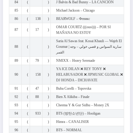
84
(
)
J Balvin & Bad Bunny – LA CANCIÓN
85
(
)
Michael Jackson – Chicago
86
(
138
)
BEARWOLF – Феникс
OMAR COURTZ (((ousi))) – POR SI
87
(
17
)
MAÑANA NO ESTOY
Saria Al Sawas feat. Kosai Khauli — Wajeh El
88
(
)
Goumar | سارية السواس و قصي خولي – وجه
القمر
89
(
79
)
NMIXX – Heavy Serenade
YA ICE DILAN ❌ REY TONY ❌
90
(
158
)
HELABUSADOR ❌ JIPMUSIC GLOBAL ❌
DJ HONDA – DICHAVATE
91
(
47
)
Buba Corelli – Topovska
92
(
88
)
Bien X Alikiba – Finale
93
(
)
Cheema Y & Gur Sidhu – Money 2X
94
(
933
)
BTS (방탄소년단) – Hooligan
95
(
)
Himra – CANALISER
96
(
)
BTS – NORMAL