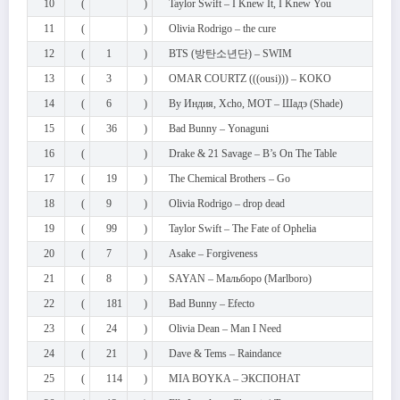
10
(
)
Taylor Swift – I Knew It, I Knew You
11
(
)
Olivia Rodrigo – the cure
12
(
1
)
BTS (방탄소년단) – SWIM
13
(
3
)
OMAR COURTZ (((ousi))) – KOKO
14
(
6
)
By Индия, Xcho, МОТ – Шадэ (Shade)
15
(
36
)
Bad Bunny – Yonaguni
16
(
)
Drake & 21 Savage – B’s On The Table
17
(
19
)
The Chemical Brothers – Go
18
(
9
)
Olivia Rodrigo – drop dead
19
(
99
)
Taylor Swift – The Fate of Ophelia
20
(
7
)
Asake – Forgiveness
21
(
8
)
SAYAN – Мальборо (Marlboro)
22
(
181
)
Bad Bunny – Efecto
23
(
24
)
Olivia Dean – Man I Need
24
(
21
)
Dave & Tems – Raindance
25
(
114
)
MIA BOYKA – ЭКСПОНАТ