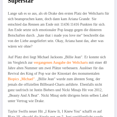
Superstar
Lange sah es so aus, als ob Drake den ersten Platz der Weltcharts für
sich beanspruchen kann, doch dann kam Ariana Grande. Sie
entschied das Rennen am Ende mit 11436:11416 Punkten für sich.
Am Ende setzte sich emotionaler Pop knapp gegen die düsteren
Botschaften durch. „hate that i made you love me“ beschreibt das
von der Liebe ausgeliefert sein. Okay, Ariana hasst das, aber was
wären wir ohne?
Auf Platz drei liegt Michael Jacksons „Billie Jean“. Er konnte sich
im Vergleich zur
vergangenen Ausgabe der Weltcharts
mit einer 40
Jahre alten Nummer um zwei Plätze verbessern. Auslöser für das
Revival des King of Pop war der Kinostart des monumentalen
Biopics „Michael“
. „Billie Jean“ wurde zum ältesten Song, der
jemals die offiziellen Billboard-Charts anführte. Ebenfalls nicht
ganz taufrisch ist Justin Biebers und Nicki Minajs Hit von 2012,
„Beauty And A Beat“. Nicki Minaj steht übrigens beim selben Label
unter Vertrag wie Drake.
Taylor Swifts neuer Hit „I Knew It, I Knew You“ schafft es auf
Platz 10, obwohl die Single erst am 5. Juni veröffentlicht wurde.