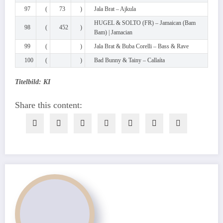
97
(
73
)
Jala Brat – Ajkula
HUGEL & SOLTO (FR) – Jamaican (Bam
98
(
452
)
Bam) | Jamacian
99
(
)
Jala Brat & Buba Corelli – Bass & Rave
100
(
)
Bad Bunny & Tainy – Callaíta
Titelbild: KI
Share this content: