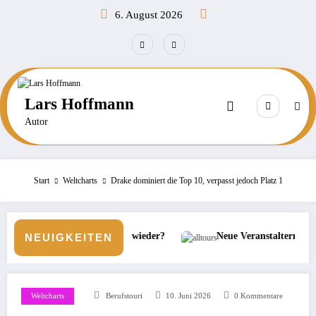
Zum
6. August 2026
Inhalt
springen
Lars Hoffmann
Autor
Start
Weltcharts
Drake dominiert die Top 10, verpasst jedoch Platz 1
on wieder?
Neue Veranstaltermarke bei alltours
Bör
NEUIGKEITEN
Weltcharts
Berufstouri
10. Juni 2026
0 Kommentare