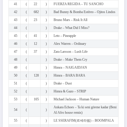
41
(
22
)
FUERZA REGIDA – TU SANCHO
42
(
682
)
Bad Bunny & Bomba Estéreo – Ojitos Lindos
43
(
23
)
Bruno Mars – Risk It All
44
(
)
Drake – What Did I Miss?
45
(
41
)
Leto – Pineapple
46
(
12
)
Alex Warren – Ordinary
47
(
37
)
Zara Larsson – Lush Life
48
(
)
Drake – Make Them Cry
49
(
)
Himra – NAIGAIDJAN
50
(
128
)
Himra – BARA BARA
51
(
)
Drake – Dust
52
(
)
Himra & Gazo – STRIP
53
(
105
)
Michael Jackson – Human Nature
Ankara Echoes – Ta ki seni görene kadar (Beni
54
(
)
Al Afro house remix)
55
(
)
LE SSERAFIM(르세라핌) – BOOMPALA