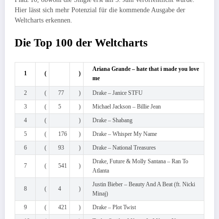
Hier lässt sich mehr Potenzial für die kommende Ausgabe der
Weltcharts erkennen.
Die Top 100 der Weltcharts
Ariana Grande – hate that i made you love
1
(
)
me
2
(
77
)
Drake – Janice STFU
3
(
5
)
Michael Jackson – Billie Jean
4
(
)
Drake – Shabang
5
(
176
)
Drake – Whisper My Name
6
(
93
)
Drake – National Treasures
Drake, Future & Molly Santana – Ran To
7
(
541
)
Atlanta
Justin Bieber – Beauty And A Beat (ft. Nicki
8
(
4
)
Minaj)
9
(
421
)
Drake – Plot Twist