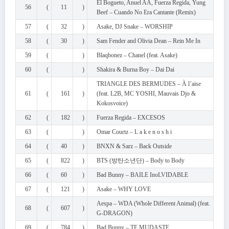
El Bogueto, Anuel AA, Fuerza Regida, Yung
56
(
11
)
Beef – Cuando No Era Cantante (Remix)
57
(
32
)
Asake, DJ Snake – WORSHIP
58
(
30
)
Sam Fender and Olivia Dean – Rein Me In
59
(
)
Blaqbonez – Chanel (feat. Asake)
60
(
)
Shakira & Burna Boy – Dai Dai
TRIANGLE DES BERMUDES – À l’aise
61
(
161
)
(feat. L2B, MC YOSHI, Mauvais Djo &
Kokosvoice)
62
(
182
)
Fuerza Regida – EXCESOS
63
(
)
Omar Courtz – L a k e n o s h i
64
(
40
)
BNXN & Sarz – Back Outside
65
(
822
)
BTS (방탄소년단) – Body to Body
66
(
60
)
Bad Bunny – BAILE InoLVIDABLE
67
(
121
)
Asake – WHY LOVE
Aespa – WDA (Whole Different Animal) (feat.
68
(
607
)
G-DRAGON)
69
(
784
)
Bad Bunny – TE MUDASTE