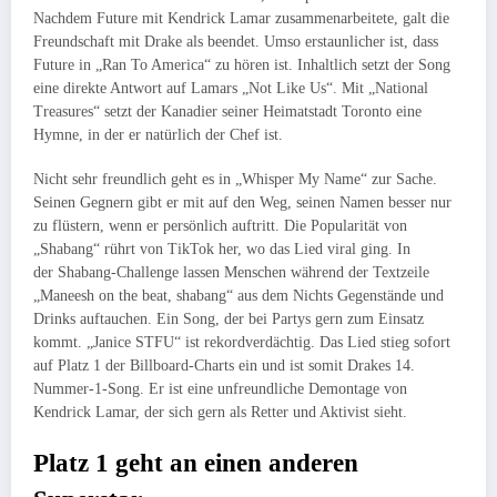
Nachdem Future mit Kendrick Lamar zusammenarbeitete, galt die
Freundschaft mit Drake als beendet. Umso erstaunlicher ist, dass
Future in „Ran To America“ zu hören ist. Inhaltlich setzt der Song
eine direkte Antwort auf Lamars „Not Like Us“. Mit „National
Treasures“ setzt der Kanadier seiner Heimatstadt Toronto eine
Hymne, in der er natürlich der Chef ist.
Nicht sehr freundlich geht es in „Whisper My Name“ zur Sache.
Seinen Gegnern gibt er mit auf den Weg, seinen Namen besser nur
zu flüstern, wenn er persönlich auftritt. Die Popularität von
„Shabang“ rührt von TikTok her, wo das Lied viral ging. In
der Shabang-Challenge lassen Menschen während der Textzeile
„Maneesh on the beat, shabang“ aus dem Nichts Gegenstände und
Drinks auftauchen. Ein Song, der bei Partys gern zum Einsatz
kommt. „Janice STFU“ ist rekordverdächtig. Das Lied stieg sofort
auf Platz 1 der Billboard-Charts ein und ist somit Drakes 14.
Nummer-1-Song. Er ist eine unfreundliche Demontage von
Kendrick Lamar, der sich gern als Retter und Aktivist sieht.
Platz 1 geht an einen anderen