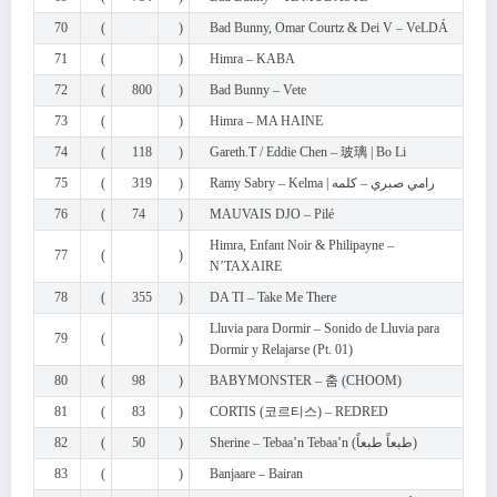
70
(
)
Bad Bunny, Omar Courtz & Dei V – VeLDÁ
71
(
)
Himra – KABA
72
(
800
)
Bad Bunny – Vete
73
(
)
Himra – MA HAINE
74
(
118
)
Gareth.T / Eddie Chen – 玻璃 | Bo Li
75
(
319
)
Ramy Sabry – Kelma | رامي صبري – كلمه
76
(
74
)
MAUVAIS DJO – Pilé
Himra, Enfant Noir & Philipayne –
77
(
)
N’TAXAIRE
78
(
355
)
DA TI – Take Me There
Lluvia para Dormir – Sonido de Lluvia para
79
(
)
Dormir y Relajarse (Pt. 01)
80
(
98
)
BABYMONSTER – 춤 (CHOOM)
81
(
83
)
CORTIS (코르티스) – REDRED
82
(
50
)
Sherine – Tebaa’n Tebaa’n (طبعاً طبعاً)
83
(
)
Banjaare – Bairan