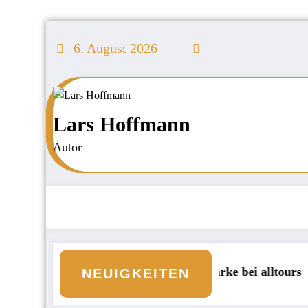
Zum
Inhalt
6. August 2026
springen
Lars Hoffmann
Autor
e Veranstaltermarke bei alltours
Börse: KI-Inve
NEUIGKEITEN