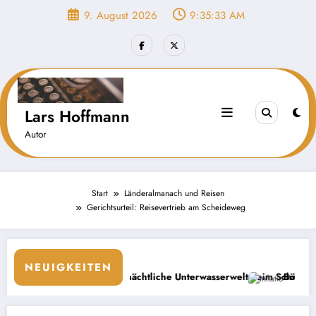
Zum
9. August 2026
9:35:34 AM
Inhalt
springen
Lars Hoffmann
Autor
Start
Länderalmanach und Reisen
Gerichtsurteil: Reisevertrieb am Scheideweg
NEUIGKEITEN
ven: Die nächtliche Unterwasserwelt beim Schnorcheln entdecken
Börse: Steigt die Inflatio