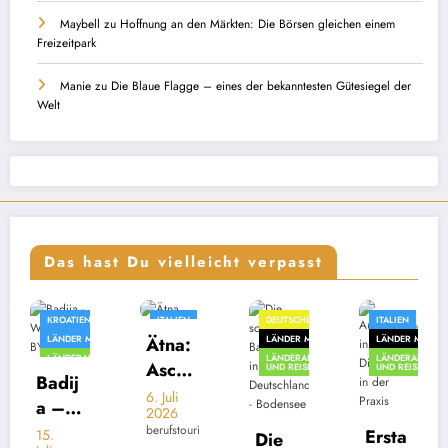
Maybell
zu
Hoffnung an den Märkten: Die Börsen gleichen einem
Freizeitpark
Manie
zu
Die Blaue Flagge – eines der bekanntesten Gütesiegel der
Welt
Das hast Du vielleicht verpasst
ATIEN
ITALIEN
DEUTSCHLAND
ITALIEN
ALGER
DER MIT K
Ätna:
LÄNDER MIT I
LÄNDER MIT D
LÄNDER MIT I
LÄNDE
NDERALMANACH
LÄNDERALMANACH
LÄNDERALMANACH
LÄNDERALMANACH
LÄND
Asch
 REISEN
UND REISEN
UND REISEN
UND REISEN
UND R
ij
ereg
6. Juli
Übe
2026
en
blic
at
berufstouri
Ersta
Die
über