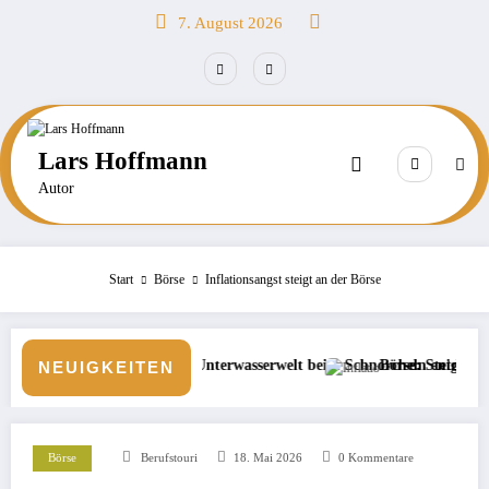
Zum
7. August 2026
Inhalt
springen
Lars Hoffmann
Autor
Start
Börse
Inflationsangst steigt an der Börse
he Unterwasserwelt beim Schnorcheln entdecken
Börse: Steigt die Inflation wieder?
NEUIGKEITEN
Börse
Berufstouri
18. Mai 2026
0 Kommentare