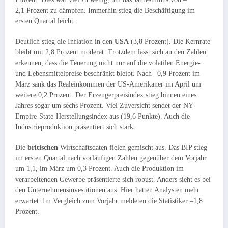
2,1 Prozent zu dämpfen. Immerhin stieg die Beschäftigung im
ersten Quartal leicht.
Deutlich stieg die Inflation in den
USA
(3,8 Prozent). Die Kernrate
bleibt mit 2,8 Prozent moderat. Trotzdem lässt sich an den Zahlen
erkennen, dass die Teuerung nicht nur auf die volatilen Energie-
und Lebensmittelpreise beschränkt bleibt. Nach –0,9 Prozent im
März sank das Realeinkommen der US-Amerikaner im April um
weitere 0,2 Prozent. Der Erzeugerpreisindex stieg binnen eines
Jahres sogar um sechs Prozent. Viel Zuversicht sendet der NY-
Empire-State-Herstellungsindex aus (19,6 Punkte). Auch die
Industrieproduktion präsentiert sich stark.
Die
britischen
Wirtschaftsdaten fielen gemischt aus. Das BIP stieg
im ersten Quartal nach vorläufigen Zahlen gegenüber dem Vorjahr
um 1,1, im März um 0,3 Prozent. Auch die Produktion im
verarbeitenden Gewerbe präsentierte sich robust. Anders sieht es bei
den Unternehmensinvestitionen aus. Hier hatten Analysten mehr
erwartet. Im Vergleich zum Vorjahr meldeten die Statistiker –1,8
Prozent.