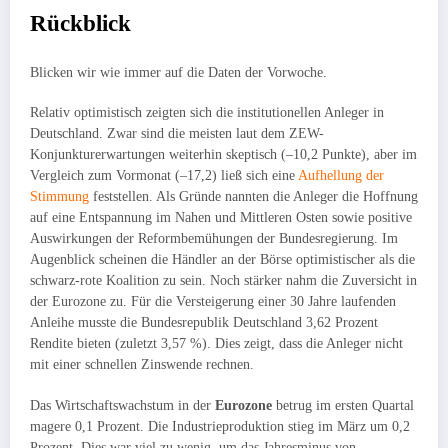
Rückblick
Blicken wir wie immer auf die Daten der Vorwoche.
Relativ optimistisch zeigten sich die institutionellen Anleger in
Deutschland. Zwar sind die meisten laut dem ZEW-
Konjunkturerwartungen weiterhin skeptisch (–10,2 Punkte), aber im
Vergleich zum Vormonat (–17,2) ließ sich eine
Aufhellung der
Stimmung
feststellen. Als Gründe nannten die Anleger die Hoffnung
auf eine Entspannung im Nahen und Mittleren Osten sowie positive
Auswirkungen der Reformbemühungen der Bundesregierung. Im
Augenblick scheinen die Händler an der Börse optimistischer als die
schwarz-rote Koalition zu sein. Noch stärker nahm die Zuversicht in
der Eurozone zu. Für die Versteigerung einer 30 Jahre laufenden
Anleihe musste die Bundesrepublik Deutschland 3,62 Prozent
Rendite bieten (zuletzt 3,57 %). Dies zeigt, dass die Anleger nicht
mit einer schnellen Zinswende rechnen.
Das Wirtschaftswachstum in der
Eurozone
betrug im ersten Quartal
magere 0,1 Prozent. Die Industrieproduktion stieg im März um 0,2
Prozent. Dies war viel zu wenig, um das Jahresminus von –