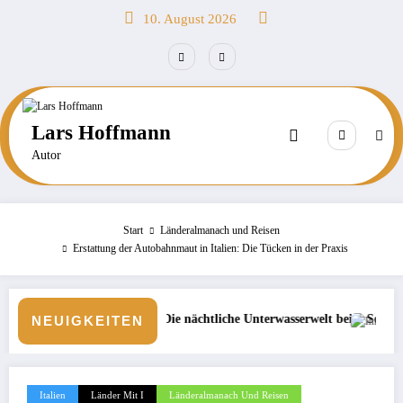
Zum
10. August 2026
Inhalt
springen
Lars Hoffmann
Autor
Start
Länderalmanach und Reisen
Erstattung der Autobahnmaut in Italien: Die Tücken in der Praxis
 Die nächtliche Unterwasserwelt beim Schnorcheln entdecken
Börse: Steigt die Inflation wie
NEUIGKEITEN
Italien
Länder Mit I
Länderalmanach Und Reisen