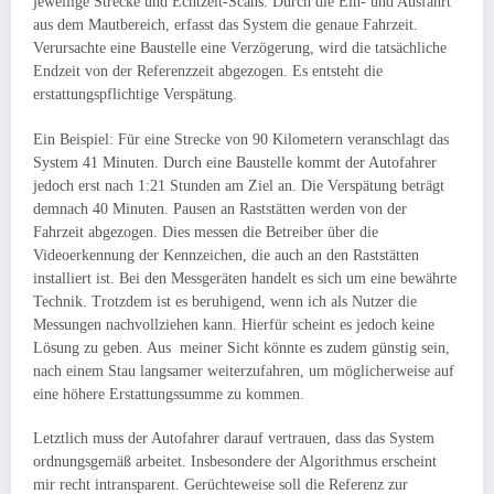
jeweilige Strecke und Echtzeit-Scans. Durch die Ein- und Ausfahrt
aus dem Mautbereich, erfasst das System die genaue Fahrzeit.
Verursachte eine Baustelle eine Verzögerung, wird die tatsächliche
Endzeit von der Referenzzeit abgezogen. Es entsteht die
erstattungspflichtige Verspätung.
Ein Beispiel: Für eine Strecke von 90 Kilometern veranschlagt das
System 41 Minuten. Durch eine Baustelle kommt der Autofahrer
jedoch erst nach 1:21 Stunden am Ziel an. Die Verspätung beträgt
demnach 40 Minuten. Pausen an Raststätten werden von der
Fahrzeit abgezogen. Dies messen die Betreiber über die
Videoerkennung der Kennzeichen, die auch an den Raststätten
installiert ist. Bei den Messgeräten handelt es sich um eine bewährte
Technik. Trotzdem ist es beruhigend, wenn ich als Nutzer die
Messungen nachvollziehen kann. Hierfür scheint es jedoch keine
Lösung zu geben. Aus meiner Sicht könnte es zudem günstig sein,
nach einem Stau langsamer weiterzufahren, um möglicherweise auf
eine höhere Erstattungssumme zu kommen.
Letztlich muss der Autofahrer darauf vertrauen, dass das System
ordnungsgemäß arbeitet. Insbesondere der Algorithmus erscheint
mir recht intransparent. Gerüchteweise soll die Referenz zur