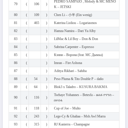
PEDRO SAMPAIO , Melody & MC MENO
79
(
106
)
K – JETSKI
80
(
109
)
Chen Li – 小半 (Ein wenig)
81
(
465
)
Katerina Lioliou – Logariasmos
82
(
)
Hamza Namira – Dari Ya Alby
83
(
)
LilMac & Lil Boy – Don & Don
84
(
)
Sabrina Carpenter – Espresso
85
(
)
Кэнни – Ворона (feat. МС Дымка)
86
(
)
Imran – Fire Ashona
87
(
)
Aditya Rikhari – Sahiba
88
(
54
)
Peso Pluma & Tito Double P – daño
89
(
64
)
Blok3 x Taladro – KUSURA BAKMA
Tsehaye Yohannes – Betesfa – ፀሐዬ ዮሃንስ –
90
(
116
)
በተስፋ
91
(
118
)
Cup of Joe – Multo
92
(
243
)
Lege-Cy & Ghaliaa – Msh Awl Marra
93
(
315
)
RJ Kanierra – Champagne