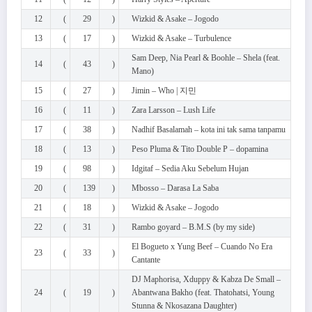
12
(
29
)
Wizkid & Asake – Jogodo
13
(
17
)
Wizkid & Asake – Turbulence
Sam Deep, Nia Pearl & Boohle – Shela (feat.
14
(
43
)
Mano)
15
(
27
)
Jimin – Who | 지민
16
(
11
)
Zara Larsson – Lush Life
17
(
38
)
Nadhif Basalamah – kota ini tak sama tanpamu
18
(
13
)
Peso Pluma & Tito Double P – dopamina
19
(
98
)
Idgitaf – Sedia Aku Sebelum Hujan
20
(
139
)
Mbosso – Darasa La Saba
21
(
18
)
Wizkid & Asake – Jogodo
22
(
31
)
Rambo goyard – B.M.S (by my side)
El Bogueto x Yung Beef – Cuando No Era
23
(
33
)
Cantante
DJ Maphorisa, Xduppy & Kabza De Small –
24
(
19
)
Abantwana Bakho (feat. Thatohatsi, Young
Stunna & Nkosazana Daughter)