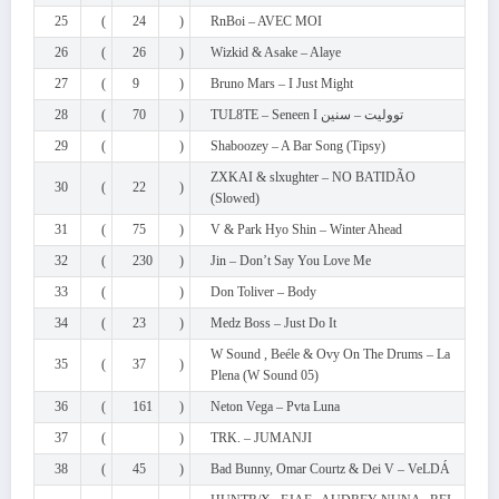
25
(
24
)
RnBoi – AVEC MOI
26
(
26
)
Wizkid & Asake – Alaye
27
(
9
)
Bruno Mars – I Just Might
28
(
70
)
TUL8TE – Seneen I تووليت – سنين
29
(
)
Shaboozey – A Bar Song (Tipsy)
ZXKAI & slxughter – NO BATIDÃO
30
(
22
)
(Slowed)
31
(
75
)
V & Park Hyo Shin – Winter Ahead
32
(
230
)
Jin – Don’t Say You Love Me
33
(
)
Don Toliver – Body
34
(
23
)
Medz Boss – Just Do It
W Sound , Beéle & Ovy On The Drums – La
35
(
37
)
Plena (W Sound 05)
36
(
161
)
Neton Vega – Pvta Luna
37
(
)
TRK. – JUMANJI
38
(
45
)
Bad Bunny, Omar Courtz & Dei V – VeLDÁ