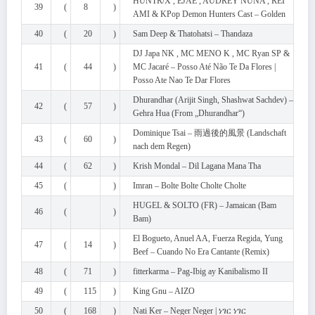
HUNTR/X , EJAE , AUDREY NUNA , REI
39
(
8
)
AMI & KPop Demon Hunters Cast – Golden
40
(
20
)
Sam Deep & Thatohatsi – Thandaza
DJ Japa NK , MC MENO K , MC Ryan SP &
41
(
44
)
MC Jacaré – Posso Até Não Te Da Flores |
Posso Ate Nao Te Dar Flores
Dhurandhar (Arijit Singh, Shashwat Sachdev) –
42
(
57
)
Gehra Hua (From „Dhurandhar“)
Dominique Tsai – 雨過後的風景 (Landschaft
43
(
60
)
nach dem Regen)
44
(
62
)
Krish Mondal – Dil Lagana Mana Tha
45
(
)
Imran – Bolte Bolte Cholte Cholte
HUGEL & SOLTO (FR) – Jamaican (Bam
46
(
)
Bam)
El Bogueto, Anuel AA, Fuerza Regida, Yung
47
(
14
)
Beef – Cuando No Era Cantante (Remix)
48
(
71
)
fitterkarma – Pag-Ibig ay Kanibalismo II
49
(
115
)
King Gnu – AIZO
50
(
168
)
Nati Ker – Neger Neger | ነገር ነገር