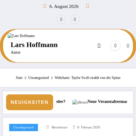
Zum
6. August 2026
Inhalt
springen
Lars Hoffmann
Autor
Start
Uncategorized
Weltcharts: Taylor Swift strahlt von der Spitze
 wieder?
Neue Veranstaltermarke bei alltours
Börse:
NEUIGKEITEN
Uncategorized
Berufstouri
8. Februar 2026