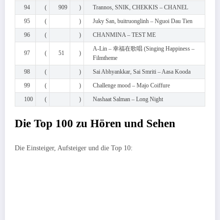
94
(
909
)
Trannos, SNIK, CHEKKIS – CHANEL
95
(
)
Juky San, buitruonglinh – Nguoi Dau Tien
96
(
)
CHANMINA – TEST ME
A-Lin – 幸福在歌唱 (Singing Happiness –
97
(
51
)
Filmtheme
98
(
)
Sai Abhyankkar, Sai Smriti – Aasa Kooda
99
(
)
Challenge mood – Majo Coiffure
100
(
)
Nashaat Salman – Long Night
Die Top 100 zu Hören und Sehen
Die Einsteiger, Aufsteiger und die Top 10: