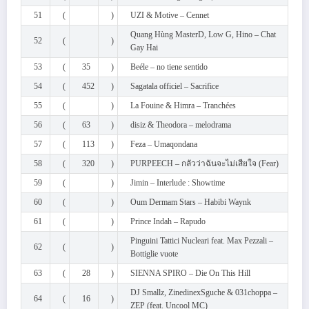
51
(
)
UZI & Motive – Cennet
Quang Hùng MasterD, Low G, Hino – Chat
52
(
)
Gay Hai
53
(
35
)
Beéle – no tiene sentido
54
(
452
)
Sagatala officiel – Sacrifice
55
(
)
La Fouine & Himra – Tranchées
56
(
63
)
disiz & Theodora – melodrama
57
(
113
)
Feza – Umaqondana
58
(
320
)
PURPEECH – กลัวว่าฉันจะไม่เสียใจ (Fear)
59
(
)
Jimin – Interlude : Showtime
60
(
)
Oum Dermam Stars – Habibi Waynk
61
(
)
Prince Indah – Rapudo
Pinguini Tattici Nucleari feat. Max Pezzali –
62
(
)
Bottiglie vuote
63
(
28
)
SIENNA SPIRO – Die On This Hill
DJ Smallz, ZinedinexSguche & 031choppa –
64
(
16
)
ZEP (feat. Uncool MC)