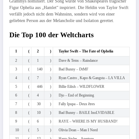
Grammys nominiert. Der Song wurde von Shakespeares tragischer
Figur Ophelia aus „Hamlet“ inspiriert. Die Heldin von Taylor Swift
verfällt jedoch nicht dem Wahnsinn, sondern wird von einer
geliebten Person aus der Melancholie und Isolation gerettet.
Die Top 100 der Weltcharts
1
(
2
)
Taylor Swift – The Fate of Ophelia
2
(
1
)
Dave & Tems – Raindance
3
(
140
)
Bad Bunny – DtMF
4
(
7
)
Ryan Castro , Kapo & Gangsta – LA VILLA
5
(
446
)
Billie Eilish – WILDFLOWER
6
(
4
)
Djo – End of Beginning
7
(
30
)
Fally Ipupa – Deux êtres
8
(
10
)
Bad Bunny – BAILE InoLVIDABLE
9
(
6
)
RAYE – WHERE IS MY HUSBAND!
10
(
5
)
Olivia Dean – Man I Need
11
(
12
)
Harry Styles – Aperture