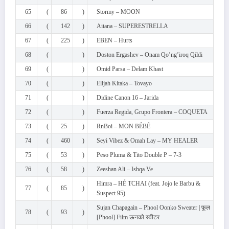
65
(
86
)
Stormy – MOON
66
(
142
)
Aitana – SUPERESTRELLA
67
(
225
)
EBEN – Hurts
68
(
)
Doston Ergashev – Onam Qo’ng’iroq Qildi
69
(
)
Omid Parsa – Delam Khast
70
(
)
Elijah Kitaka – Tovayo
71
(
)
Didine Canon 16 – Jarida
72
(
)
Fuerza Regida, Grupo Frontera – COQUETA
73
(
25
)
RnBoi – MON BÉBÉ
74
(
460
)
Seyi Vibez & Omah Lay – MY HEALER
75
(
53
)
Peso Pluma & Tito Double P – 7-3
76
(
58
)
Zeeshan Ali – Ishqa Ve
Himra – HÉ TCHAI (feat. Jojo le Barbu &
77
(
85
)
Suspect 95)
Sujan Chapagain – Phool Oonko Sweater | फूल
78
(
93
)
[Phool] Film ऊनको स्वीटर