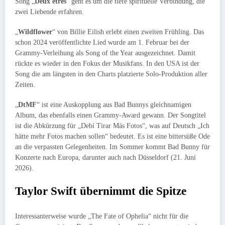
Song „
Deux êtres
“ geht es um die tiefe spirituelle Verbindung, die
zwei Liebende erfahren.
„
Wildflower
“ von Billie Eilish erlebt einen zweiten Frühling. Das
schon 2024 veröffentlichte Lied wurde am 1. Februar bei der
Grammy-Verleihung als Song of the Year ausgezeichnet. Damit
rückte es wieder in den Fokus der Musikfans. In den USA ist der
Song die am längsten in den Charts platzierte Solo-Produktion aller
Zeiten.
„
DtMF
“ ist eine Auskopplung aus Bad Bunnys gleichnamigen
Album, das ebenfalls einen Grammy-Award gewann. Der Songtitel
ist die Abkürzung für „Debí Tirar Más Fotos“, was auf Deutsch „Ich
hätte mehr Fotos machen sollen“ bedeutet. Es ist eine bittersüße Ode
an die verpassten Gelegenheiten. Im Sommer kommt Bad Bunny für
Konzerte nach Europa, darunter auch nach Düsseldorf (21. Juni
2026).
Taylor Swift übernimmt die Spitze
Interessanterweise wurde „The Fate of Ophelia“ nicht für die