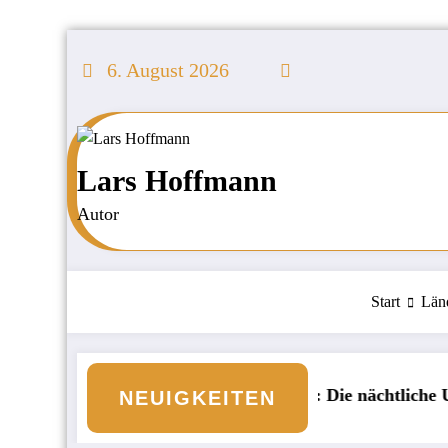
Zum
Inhalt
6. August 2026
springen
Lars Hoffmann
Autor
Start
Län
liche Malediven: Die nächtliche Unterwasserwelt beim S
Börse: Steigt
NEUIGKEITEN