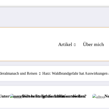
Artikel
Über mich
deralmanach und Reisen
Harz: Waldbrandgefahr hat Auswirkungen 
chnorcheln entdecken
 die Inflation wieder?
Neue Veranstaltermarke bei