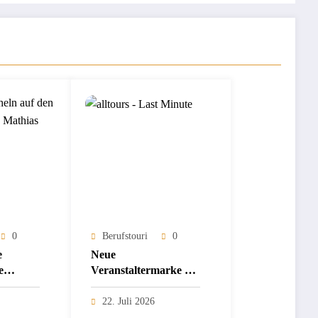
0
Berufstouri
0
e
Neue
e
Veranstaltermarke bei
alltours
elt beim
22. Juli 2026