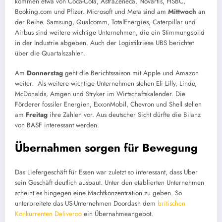
kommen etwa von Coca-Cola, AstraZeneca, Novartis, HSBC,
Booking.com und Pfizer. Microsoft und Meta sind am
Mittwoch
an
der Reihe. Samsung, Qualcomm, TotalEnergies, Caterpillar und
Airbus sind weitere wichtige Unternehmen, die ein Stimmungsbild
in der Industrie abgeben. Auch der Logistikriese UBS berichtet
über die Quartalszahlen.
Am
Donnerstag
geht die Berichtssaison mit Apple und Amazon
weiter. Als weitere wichtige Unternehmen stehen Eli Lilly, Linde,
McDonalds, Amgen und Stryker im Wirtschaftskalender. Die
Förderer fossiler Energien, ExxonMobil, Chevron und Shell stellen
am
Freitag
ihre Zahlen vor. Aus deutscher Sicht dürfte die Bilanz
von BASF interessant werden.
Übernahmen sorgen für Bewegung
Das Liefergeschäft für Essen war zuletzt so interessant, dass Uber
sein Geschäft deutlich ausbaut. Unter den etablierten Unternehmen
scheint es hingegen eine Machtkonzentration zu geben. So
unterbreitete das US-Unternehmen Doordash dem
britischen
Konkurrenten Deliveroo
ein Übernahmeangebot.