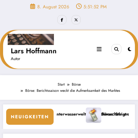
Zum
8. August 2026
5:51:53 PM
Inhalt
springen
Lars Hoffmann
Autor
Start
Börse
Börse: Berichtssaison weckt die Aufmerksamkeit des Marktes
liche Unterwasserwelt beim Schnorcheln entdecken
Börse: Steigt die Inflation wieder?
NEUIGKEITEN