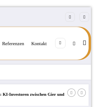
Referenzen
Kontakt
en Gier und Angst
Badija – kroatisches Kleinod mi