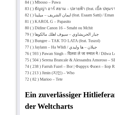
84 ( ) Mbosso – Pawa
83 ( ) ธัญญ่า อาร์ สยาม – ปลายฟ้า (feat. เบิ้ล ปทุมร
82 ( ) ايمان الشريف – ميلينا (feat. Es
81 ( ) KAROL G – Papasito
80 ( ) Didine Canon 16 – Smaht ou Mchit
79 ( ) جبار الحريشاوي – سيوف اهلك مالكوها
78 ( ) Bungee – TAK TO LATA (feat. Tuszol)
77 ( ) Jaylann – Ha Wlidi / جيلان – ها وليدي
76 ( 593 ) Pawan Singh – दिलवा ले जा रुमाल मे / Dilwa
75 ( 504 ) Serena Brancale & Alessandra Amoroso 
74 ( 238 ) Farruh Fazel – Bor | Фаррух Фазел – Бор
73 ( 213 ) Jimin (지민) – Who
72 ( 82 ) Marioo – Tete
Ein zuverlässiger Hitliefer
der Weltcharts