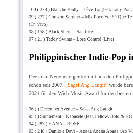
100 ( 278 ) Blanche Bailly – Lève Toi (feat. Lady Ponc
99 ( 277 ) Corazón Serrano – Mix Poco Yo: Sé Que Te
(En Vivo)
98 ( 158 ) Black Sherif – Sacrifice
97 ( 21 ) Teddy Swims – Lose Control (Live)
Philippinischer Indie-Pop 
Der erste Neueinsteiger kommt aus den Philipp
schon seit 2007.
„Sagsi Ang Langit“
wurde berei
2024 für den Wish Music Award für den besten A
96 ( ) December Avenue – Saksi Ang Langit
95 ( ) Suintement – Kabasele (feat. Fellow, Bolo & 
94 ( 283 ) HANA – ROSE
93 ( 248 ) Danilo e Davi – Apaga Apaga Apaga (Ao Vi