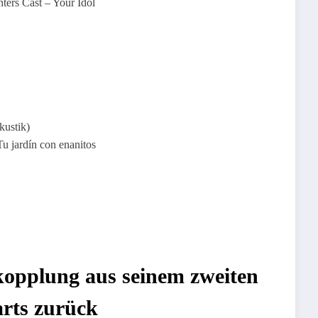
rs Cast – Your Idol
kustik)
jardín con enanitos
kopplung aus seinem zweiten
arts zurück