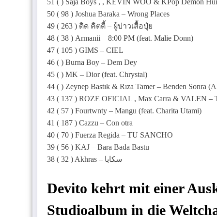
51 ( ) Saja Boys , , KEVIN WOO & KPop Demon Hunte
50 ( 98 ) Joshua Baraka – Wrong Places
49 ( 263 ) ดิด คิตตี้ – ผู้บ่าวเสื้อปุ๋ย
48 ( 38 ) Armanii – 8:00 PM (feat. Malie Donn)
47 ( 105 ) GIMS – CIEL
46 ( ) Burna Boy – Dem Dey
45 ( ) MK – Dior (feat. Chrystal)
44 ( ) Zeynep Bastık & Rıza Tamer – Benden Sonra (A
43 ( 137 ) ROZE OFICIAL , Max Carra & VALEN – Tu 
42 ( 57 ) Fourtwnty – Mangu (feat. Charita Utami)
41 ( 187 ) Cazzu – Con otra
40 ( 70 ) Fuerza Regida – TU SANCHO
39 ( 56 ) KAJ – Bara Bada Bastu
38 ( 32 ) Akhras – سكابا
Devito kehrt mit einer Aus
Studioalbum in die Weltch