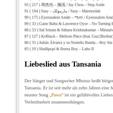
92 ( 217 ) 周杰伦 – 搁浅 / Jay Chou – Step Aside
91 ( 194 ) Sasy – مارمولک / Sasy – Marmoolak
90 ( 175 ) Eyerusalem Amde – ሚዛን / Eyerusalem Amd
89 ( 33 ) Gaise Baba & Lawrence Oyor – No Turning B
88 ( 53 ) Sid Sriram & Sithara Krishnakumar – Minnalv
87 ( 127 ) KeBlack – Melrose Place (feat. Guy2Bezbar
86 ( 55 ) Julión Álvarez y su Norteño Banda – Rey Sin
85 ( 19 ) Shallipopi & Burna Boy – Laho II
Liebeslied aus Tansania
Der Sänger und Songwriter Mbosso heißt bürg
Tansania. Er ist seit mehr als zehn Jahren eine 
neuster Song
„
Pawa“
ist ein gefühlvolles Liebe
Verletzbarkeit zusammenhängen.