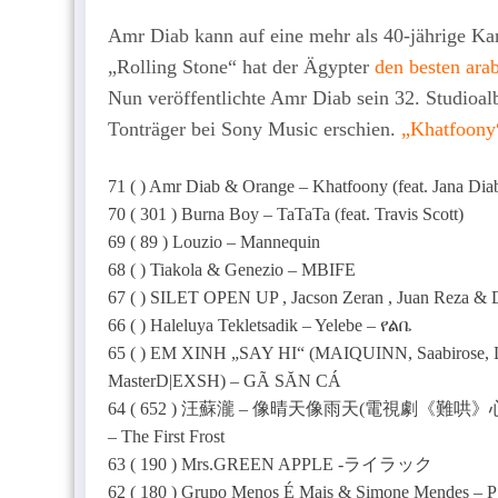
Amr Diab kann auf eine mehr als 40-jährige Ka
„Rolling Stone“ hat der Ägypter
den besten ara
Nun veröffentlichte Amr Diab sein 32. Studioa
Tonträger bei Sony Music erschien.
„
Khatfoony
70 ( 301 ) Burna Boy – TaTaTa (feat. Travis Scott)
69 ( 89 ) Louzio – Mannequin
68 ( ) Tiakola & Genezio – MBIFE
67 ( ) SILET OPEN UP , Jacson Zeran , Juan Reza
66 ( ) Haleluya Tekletsadik – Yelebe – የልቤ
65 ( ) EM XINH „SAY HI“ (MAIQUINN, Saabirose, 
MasterD|EXSH) – GÃ SĂN CÁ
64 ( 652 ) 汪蘇瀧 – 像晴天像雨天(電視劇《難哄》心動曲) / Si
– The First Frost
63 ( 190 ) Mrs.GREEN APPLE -ライラック
62 ( 180 ) Grupo Menos É Mais & Simone Mendes – P