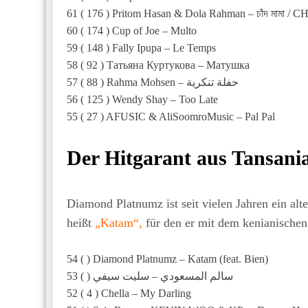
61 ( 176 ) Pritom Hasan & Dola Rahman – চাঁদ মামা
60 ( 174 ) Cup of Joe – Multo
59 ( 148 ) Fally Ipupa – Le Temps
58 ( 92 ) Татьяна Куртукова – Матушка
57 ( 88 ) Rahma Mohsen – حفلة تنكرية
56 ( 125 ) Wendy Shay – Too Late
55 ( 27 ) AFUSIC & AliSoomroMusic – Pal Pal
Der Hitgarant aus Tansania
Diamond Platnumz ist seit vielen Jahren ein alte
heißt
„Katam“
,
für den er mit dem kenianische
54 ( ) Diamond Platnumz – Katam (feat. Bien)
53 ( ) سالم المسعودي – سليت سيفي
52 ( 4 ) Chella – My Darling