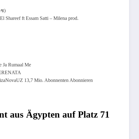
าช)
aam Satti) / Eman El Shareef ft Essam Satti – Milena prod.
 Le Ja Rumaal Me
– SERENATA
 RizaNovaUZ 13,7 Mio. Abonnenten Abonnieren
ant aus Ägypten auf Platz 71