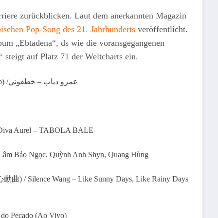
rriere zurückblicken. Laut dem anerkannten Magazin
bischen Pop-Song des 21. Jahrhunderts
veröffentlicht.
lbum „Ebtadena“, ds wie die voransgegangenen
“
steigt auf Platz 71 der Weltcharts ein.
71 ( ) Amr Diab & Orange – Khatfoony (feat. Jana Diab) /عمرو دياب – خطفوني
 & Diva Aurel – TABOLA BALE
Lâm Bảo Ngọc, Quỳnh Anh Shyn, Quang Hùng
lence Wang – Like Sunny Days, Like Rainy Days
 do Pecado (Ao Vivo)