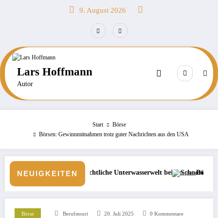
Zum
9. August 2026
Inhalt
springen
Lars Hoffmann
Autor
Start
Börse
Börsen: Gewinnmitnahmen trotz guter Nachrichten aus den USA
 nächtliche Unterwasserwelt beim Schnorcheln entdecken
Börse: Steigt die Inflation wieder?
NEUIGKEITEN
Börse
Berufstouri
20. Juli 2025
0 Kommentare