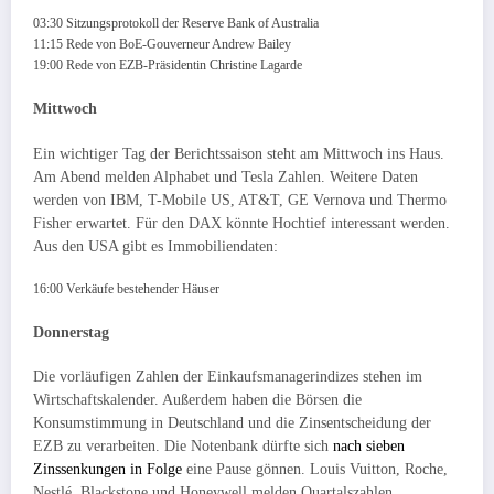
03:30 Sitzungsprotokoll der Reserve Bank of Australia
11:15 Rede von BoE-Gouverneur Andrew Bailey
19:00 Rede von EZB-Präsidentin Christine Lagarde
Mittwoch
Ein wichtiger Tag der Berichtssaison steht am Mittwoch ins Haus.
Am Abend melden Alphabet und Tesla Zahlen. Weitere Daten
werden von IBM, T-Mobile US, AT&T, GE Vernova und Thermo
Fisher erwartet. Für den DAX könnte Hochtief interessant werden.
Aus den USA gibt es Immobiliendaten:
16:00 Verkäufe bestehender Häuser
Donnerstag
Die vorläufigen Zahlen der Einkaufsmanagerindizes stehen im
Wirtschaftskalender. Außerdem haben die Börsen die
Konsumstimmung in Deutschland und die Zinsentscheidung der
EZB zu verarbeiten. Die Notenbank dürfte sich
nach sieben
Zinssenkungen in Folge
eine Pause gönnen. Louis Vuitton, Roche,
Nestlé, Blackstone und Honeywell melden Quartalszahlen.