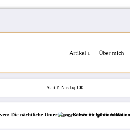
Artikel
Über mich
Start
Nasdaq 100
e nächtliche Unterwasserwelt beim Schnorcheln entdecke
Börse: Steigt die Inflation wiede