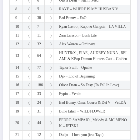
7
(
6
)
Olivia Dean – Man I Need
8
(
5
)
RAYE – WHERE IS MY HUSBAND!
9
(
38
)
Bad Bunny – EoO
10
(
7
)
Ryan Castro , Kapo & Gangsta – LA VILLA
11
(
11
)
Zara Larsson – Lush Life
12
(
32
)
Alex Warren – Ordinary
HUNTR/X , EJAE , AUDREY NUNA , REI
13
(
64
)
AMI & KPop Demon Hunters Cast – Golden
14
(
77
)
Taylor Swift – Opalite
15
(
15
)
Djo – End of Beginning
16
(
186
)
Olivia Dean – So Easy (To Fall In Love)
17
(
33
)
Eypio – Yeraltı
18
(
24
)
Bad Bunny, Omar Courtz & Dei V – VeLDÁ
19
(
31
)
Billie Eilish – WILDFLOWER
PEDRO SAMPAIO , Melody & MC MENO
20
(
44
)
K – JETSKI
21
(
12
)
Dadju – I love you (feat Tayc)