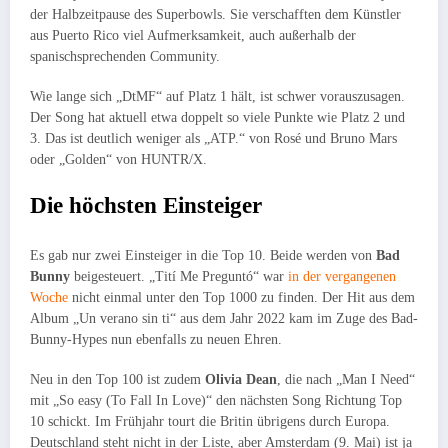
der Halbzeitpause des Superbowls. Sie verschafften dem Künstler
aus Puerto Rico viel Aufmerksamkeit, auch außerhalb der
spanischsprechenden Community.
Wie lange sich „DtMF“ auf Platz 1 hält, ist schwer vorauszusagen.
Der Song hat aktuell etwa doppelt so viele Punkte wie Platz 2 und
3. Das ist deutlich weniger als „ATP.“ von Rosé und Bruno Mars
oder „Golden“ von HUNTR/X.
Die höchsten Einsteiger
Es gab nur zwei Einsteiger in die Top 10. Beide werden von
Bad
Bunny
beigesteuert. „Tití Me Preguntó“ war
in der vergangenen
Woche
nicht einmal unter den Top 1000 zu finden. Der Hit aus dem
Album „Un verano sin ti“ aus dem Jahr 2022 kam im Zuge des Bad-
Bunny-Hypes nun ebenfalls zu neuen Ehren.
Neu in den Top 100 ist zudem
Olivia Dean
, die nach „Man I Need“
mit „So easy (To Fall In Love)“ den nächsten Song Richtung Top
10 schickt. Im Frühjahr tourt die Britin übrigens durch Europa.
Deutschland steht nicht in der Liste, aber Amsterdam (9. Mai) ist ja