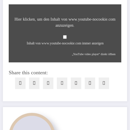
„YouTube
video
player“
von
www.youtube-
Hier klicken, um den Inhalt von www.youtube-nocookie.com
nocookie.com
anzeigen
anzuzeigen.
Inhalt von www.youtube-nocookie.com immer anzeigen
„YouTube video player“ direkt öffnen
Share this content: