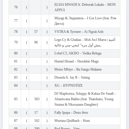
ELSIA MWADI ft. Deborah Lukalu – MON
76
(
)
APPUI
Miyagi & Эндшпиль – I Got Love (feat. Рем
77
(
)
Дигга)
78
(
57
)
VSTRA & Tyronee – Ai Ngoài Anh
Lege-Cy & Ghaliaa – Msh Awl Marra | أغنية
79
(
96
)
„مش أول مره“ ليجي-سي و غالية
80
(
)
Lvbel C5, AKDO – Vodka Beluga
81
(
)
Hamid Hiraad – Shookhie Mage
82
(
)
Moise Mbiye – Ba Sango Malamu
83
(
)
Dionela ft. Jay R – Sining
84
(
)
XG – HYPNOTIZE
DJ Maphorisa, Xduppy & Kabza De Small –
85
(
503
)
Abantwana Bakho (feat. Thatohatsi, Young
Stunna & Nkosazana Daughter)
86
(
17
)
Fally Ipupa – Deux êtres
87
(
162
)
Murtaza Qizilbash – Hum
88
(
200
)
Bad Bunny – Vete