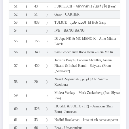
51
(
43
)
PURPEECH – กลัวว่าฉันจะไม่เสียใจ (Fear)
52
(
51
)
Gazo – CARTIER
53
(
838
)
TUL8TE – الحب جاني | El Hob Gany
54
(
)
IVE – BANG BANG
DJ Japa NK & MC MENO K – Amo Minha
55
(
155
)
Favela
56
(
340
)
Sam Fender and Olivia Dean – Rein Me In
Tanishk Bagchi, Faheem Abdullah, Arslan
57
(
459
)
Nizami & Irshad Kamil – Saiyaara (From
„Saiyaara“)
Nassif Zeytoun & ابو ورد | Abu Ward –
58
(
20
)
Kazdoura
Mulest Vankay – Mark Zuckerberg (feat. Slyzza
59
(
)
Rsa)
HUGEL & SOLTO (FR) – Jamaican (Bam
60
(
526
)
Bam) | Jamacian
61
(
53
)
Nadhif Basalamah – kota ini tak sama tanpamu
62
(
66
)
Feza – Umaqondana