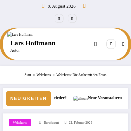
Zum
8. August 2026
Inhalt
springen
Lars Hoffmann
Autor
Start
Weltcharts
Weltcharts: Die Sache mit den Fotos
nflation wieder?
Neue Veranstaltermarke bei alltours
NEUIGKEITEN
Weltcharts
Berufstouri
22. Februar 2026