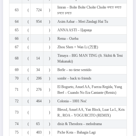
Imran – Bolte Bolte Cholte Cholte বলতে বলতে
63
(
724
)
চলতে চলতে
64
(
954
)
Asim Azhar – Meri Zindagi Hai Tu
65
(
)
ANNA ASTI – Царица
66
(
)
Rema – Ozeba
67
(
)
Zhou Shen + Wan Li (万里)
Timaya – BIG MAN TING (ft. Skibii & Teni
68
(
14
)
Makanaki)
69
(
34
)
Beéle – no tiene sentido
70
(
206
)
sombr – back to friends
El Bogueto, Anuel AA, Fuerza Regida, Yung
71
(
276
)
Beef – Cuando No Era Cantante (Remix)
72
(
464
)
Colonia – 1001 Noć
Blessd, Anuel AA, Yan Block, Luar La L, Kris
73
(
)
R., ROA – YOGURCITO (REMIX)
74
(
65
)
disiz & Theodora – melodrama
75
(
403
)
Piche Kota – Bahagia Lagi