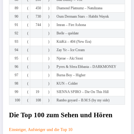
89
(
450
)
Diamond Platnumz – Natulizana
90
(
730
)
Oum Dermam Stars – Habibi Waynk
91
(
744
)
Imran – Fire Ashona
92
(
)
Beéle – quédate
93
(
)
KiiiKii – 404 (New Era)
94
(
)
Zay Ye – Ice Cream
95
(
)
Njerae – Aki Sioni
96
(
)
Pyrex & Sfera Ebbasta – DARKMONEY
97
(
)
Burna Boy – Higher
98
(
)
KUN – Colder
99
(
19
)
SIENNA SPIRO – Die On This Hill
100
(
108
)
Rambo goyard – B.M.S (by my side)
Die Top 100 zum Sehen und Hören
Einsteiger, Aufsteiger und die Top 10