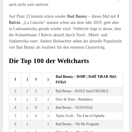
auch nicht weit entfernt.
Auf Platz 23 kommt schon wieder
Bad Bunny
– dieses Mal mit
J
Balvin
. „La Canción“ stammt schon aus dem Jahr 2019, geht aber
in Lateinamerika gerade wieder viral. Vielleicht liegt es daran, dass
der Kolumbianer J Balvin aktuell durch Nord-, Mittel- und
Südamerika tourt. Andere Beobachter sehen die aktuelle Popularität
von Bad Bunny als Auslöser für den erneuten Charterfolg.
Die Top 100 der Weltcharts
Bad Bunny – DtMF | DeBÍ TiRAR MáS
1
(
1
)
FOToS
2
(
3
)
Bad Bunny – BAILE InoLVIDABLE
3
(
2
)
Dave & Tems – Raindance
4
(
9
)
Bad Bunny – NUEVAYoL
5
(
4
)
Taylor Swift – The Fate of Ophelia
6
(
)
Bad Bunny – Tití Me Preguntó