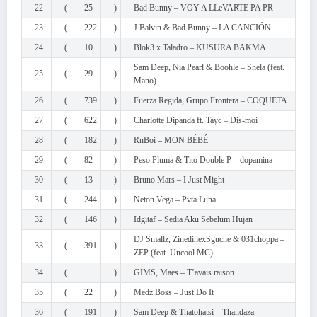
22
(
25
)
Bad Bunny – VOY A LLeVARTE PA PR
23
(
222
)
J Balvin & Bad Bunny – LA CANCIÓN
24
(
10
)
Blok3 x Taladro – KUSURA BAKMA
Sam Deep, Nia Pearl & Boohle – Shela (feat.
25
(
29
)
Mano)
26
(
739
)
Fuerza Regida, Grupo Frontera – COQUETA
27
(
622
)
Charlotte Dipanda ft. Tayc – Dis-moi
28
(
182
)
RnBoi – MON BÉBÉ
29
(
82
)
Peso Pluma & Tito Double P – dopamina
30
(
13
)
Bruno Mars – I Just Might
31
(
244
)
Neton Vega – Pvta Luna
32
(
146
)
Idgitaf – Sedia Aku Sebelum Hujan
DJ Smallz, ZinedinexSguche & 031choppa –
33
(
391
)
ZEP (feat. Uncool MC)
34
(
)
GIMS, Maes – T’avais raison
35
(
22
)
Medz Boss – Just Do It
36
(
191
)
Sam Deep & Thatohatsi – Thandaza