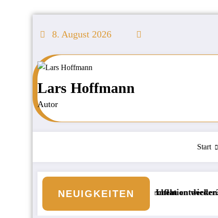
Zum
Inhalt
8. August 2026
springen
Lars Hoffmann
Autor
Start
wasserwelt beim Schnorcheln entdecken
Börse: Steigt die Inflation wieder?
Neue Ver
NEUIGKEITEN