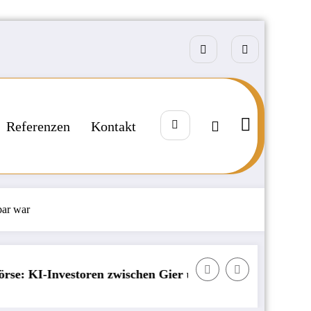
Referenzen
Kontakt
bar war
n zwischen Gier und Angst
Badija – kroatisches K