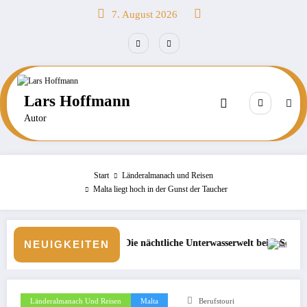
Zum
7. August 2026
Inhalt
springen
Lars Hoffmann
Autor
Start
Länderalmanach und Reisen
Malta liegt hoch in der Gunst der Taucher
ediven: Die nächtliche Unterwasserwelt beim Schnorcheln entdecken
Börse: Steigt die Inflat
NEUIGKEITEN
Länderalmanach Und Reisen
Malta
Berufstouri