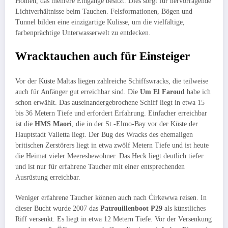
Höhlen, das mehrere Eingänge besitzt. Dies sorgt für hervorragende
Lichtverhältnisse beim Tauchen. Felsformationen, Bögen und
Tunnel bilden eine einzigartige Kulisse, um die vielfältige,
farbenprächtige Unterwasserwelt zu entdecken.
Wracktauchen auch für Einsteiger
Vor der Küste Maltas liegen zahlreiche Schiffswracks, die teilweise
auch für Anfänger gut erreichbar sind. Die
Um El Faroud
habe ich
schon erwählt. Das auseinandergebrochene Schiff liegt in etwa 15
bis 36 Metern Tiefe und erfordert Erfahrung. Einfacher erreichbar
ist die
HMS Maori
, die in der St.-Elmo-Bay vor der Küste der
Hauptstadt Valletta liegt. Der Bug des Wracks des ehemaligen
britischen Zerstörers liegt in etwa zwölf Metern Tiefe und ist heute
die Heimat vieler Meeresbewohner. Das Heck liegt deutlich tiefer
und ist nur für erfahrene Taucher mit einer entsprechenden
Ausrüstung erreichbar.
Weniger erfahrene Taucher können auch nach Ċirkewwa reisen. In
dieser Bucht wurde 2007 das
Patrouillenboot P29
als künstliches
Riff versenkt. Es liegt in etwa 12 Metern Tiefe. Vor der Versenkung