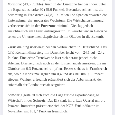
Vormonat (49,6 Punkte). Auch in der Eurozone fiel der Index unter
die Expansionsmarke 50 (49,6 Punkte). Besonders schlecht ist die
Stimmung in Frankreich (47,8). In Italien und Spanien erwarten die
Unternehmer ein moderates Wachstum. Die Wirtschaftsstimmung
verbesserte sich in der
Eurozone
minimal. Dies lag jedoch
ausschließlich am Dienstleistungssektor. Im verarbeitenden Gewerbe
sehen die Unternehmen skeptischer als im Oktober in die Zukunft.
Zurückhaltung überwiegt bei den Verbrauchern in Deutschland. Das
GfK-Konsumklima steigt im Dezember leicht von –24,1 auf –23,2
Punkte. Eine echte Trendwende lässt sich daraus jedoch nicht
ableiten. Dies zeigt sich auch an den Einzelhandelsumsätzen, die im
Oktober um 0,3 Prozent schrumpften. Besser sieht es in
Frankreich
aus, wo die Konsumausgaben um 0,4 und das BIP um 0,5 Prozent
stiegen. Weniger erfreulich präsentiert sich der Arbeitsmarkt, der
außerhalb der Landwirtschaft stagnierte.
Schwierig gestaltet sich auch die Lage für die exportabhängige
Wirtschaft in der
Schweiz
. Das BIP sank im dritten Quartal um 0,5
Prozent. Immerhin präsentierte sich der KOF-Frühindikator im
November mit 101,7 Punkten freundlich.