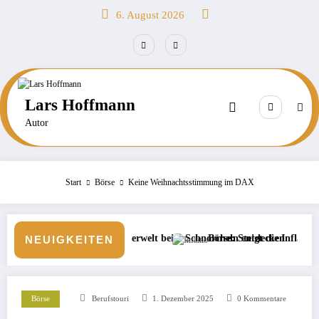
Zum
6. August 2026
Inhalt
springen
Lars Hoffmann
Autor
Start
Börse
Keine Weihnachtsstimmung im DAX
asserwelt beim Schnorcheln entdecken
Börse: Steigt die Inflation wieder?
Neue Ver
NEUIGKEITEN
Börse
Berufstouri
1. Dezember 2025
0 Kommentare