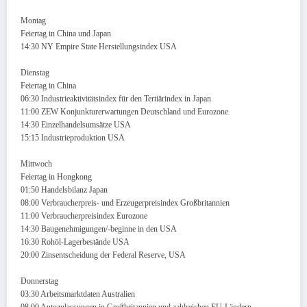
Montag
Feiertag in China und Japan
14:30 NY Empire State Herstellungsindex USA
Dienstag
Feiertag in China
06:30 Industrieaktivitätsindex für den Tertiärindex in Japan
11:00 ZEW Konjunkturerwartungen Deutschland und Eurozone
14:30 Einzelhandelsumsätze USA
15:15 Industrieproduktion USA
Mittwoch
Feiertag in Hongkong
01:50 Handelsbilanz Japan
08:00 Verbraucherpreis- und Erzeugerpreisindex Großbritannien
11:00 Verbraucherpreisindex Eurozone
14:30 Baugenehmigungen/-beginne in den USA
16:30 Rohöl-Lagerbestände USA
20:00 Zinsentscheidung der Federal Reserve, USA
Donnerstag
03:30 Arbeitsmarktdaten Australien
08:00 Autozulassungen in Großbritannien und zahlreichen EU-Ländern