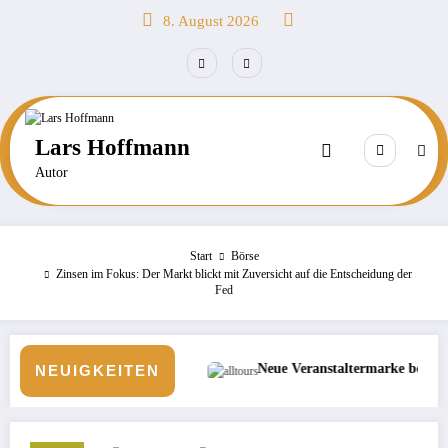
Zum
8. August 2026
Inhalt
springen
Lars Hoffmann
Autor
Start
Börse
Zinsen im Fokus: Der Markt blickt mit Zuversicht auf die Entscheidung der
Fed
r?
Neue Veranstaltermarke bei alltours
Börse: KI-I
NEUIGKEITEN