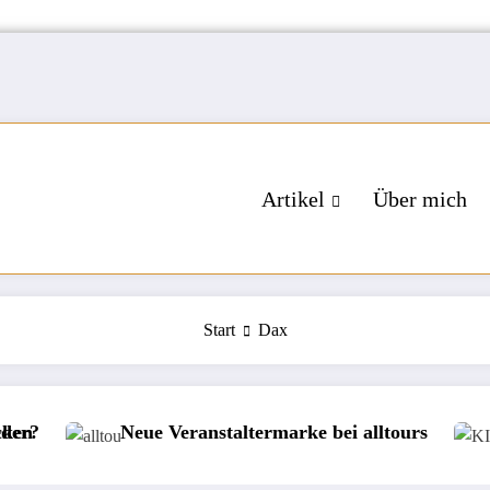
Artikel
Über mich
Start
Dax
ranstaltermarke bei alltours
Börse: KI-Investor