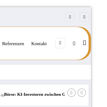
Referenzen
Kontakt
en zwischen Gier und Angst
Badija – kroatisches 