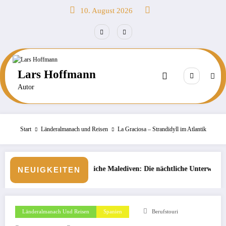
Zum
10. August 2026
Inhalt
springen
Lars Hoffmann
Autor
Start
Länderalmanach und Reisen
La Graciosa – Strandidyll im Atlantik
ssliche Malediven: Die nächtliche Unterwasserwelt beim Schnorcheln ent
Börse: Steig
NEUIGKEITEN
Länderalmanach Und Reisen
Spanien
Berufstouri