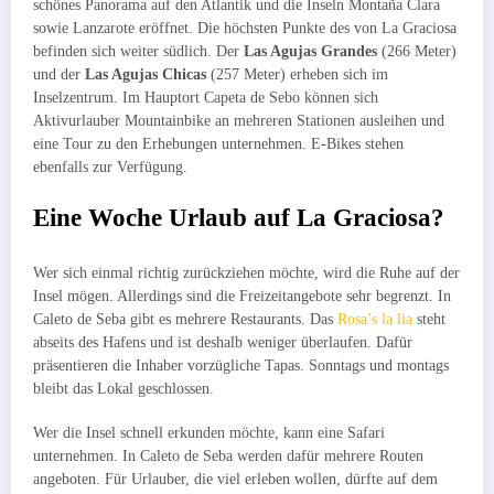
schönes Panorama auf den Atlantik und die Inseln Montaña Clara
sowie Lanzarote eröffnet. Die höchsten Punkte des von La Graciosa
befinden sich weiter südlich. Der
Las Agujas Grandes
(266 Meter)
und der
Las Agujas Chicas
(257 Meter) erheben sich im
Inselzentrum. Im Hauptort Capeta de Sebo können sich
Aktivurlauber Mountainbike an mehreren Stationen ausleihen und
eine Tour zu den Erhebungen unternehmen. E-Bikes stehen
ebenfalls zur Verfügung.
Eine Woche Urlaub auf La Graciosa?
Wer sich einmal richtig zurückziehen möchte, wird die Ruhe auf der
Insel mögen. Allerdings sind die Freizeitangebote sehr begrenzt. In
Caleto de Seba gibt es mehrere Restaurants. Das
Rosa’s la lia
steht
abseits des Hafens und ist deshalb weniger überlaufen. Dafür
präsentieren die Inhaber vorzügliche Tapas. Sonntags und montags
bleibt das Lokal geschlossen.
Wer die Insel schnell erkunden möchte, kann eine Safari
unternehmen. In Caleto de Seba werden dafür mehrere Routen
angeboten. Für Urlauber, die viel erleben wollen, dürfte auf dem