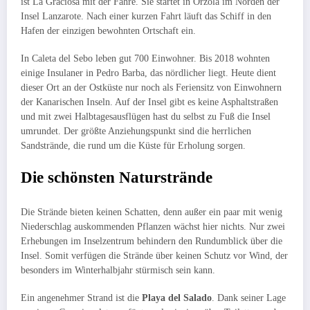
ist La Graciosa mit der Fähre. Sie startet in Orzola im Norden der
Insel Lanzarote. Nach einer kurzen Fahrt läuft das Schiff in den
Hafen der einzigen bewohnten Ortschaft ein.
In Caleta del Sebo leben gut 700 Einwohner. Bis 2018 wohnten
einige Insulaner in Pedro Barba, das nördlicher liegt. Heute dient
dieser Ort an der Ostküste nur noch als Feriensitz von Einwohnern
der Kanarischen Inseln. Auf der Insel gibt es keine Asphaltstraßen
und mit zwei Halbtagesausflügen hast du selbst zu Fuß die Insel
umrundet. Der größte Anziehungspunkt sind die herrlichen
Sandstrände, die rund um die Küste für Erholung sorgen.
Die schönsten Naturstrände
Die Strände bieten keinen Schatten, denn außer ein paar mit wenig
Niederschlag auskommenden Pflanzen wächst hier nichts. Nur zwei
Erhebungen im Inselzentrum behindern den Rundumblick über die
Insel. Somit verfügen die Strände über keinen Schutz vor Wind, der
besonders im Winterhalbjahr stürmisch sein kann.
Ein angenehmer Strand ist die
Playa del Salado
. Dank seiner Lage