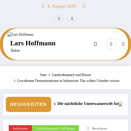
Zum
8. August 2026
Inhalt
springen
Lars Hoffmann
Autor
Start
Länderalmanach und Reisen
Gewaltsame Demonstrationen in Indonesien: Das sollten Urlauber wissen
alediven: Die nächtliche Unterwasserwelt beim Schnorcheln entdecken
Börse: Steigt die Infl
NEUIGKEITEN
Indonesien
Länderalmanach Und Reisen
Berufstouri