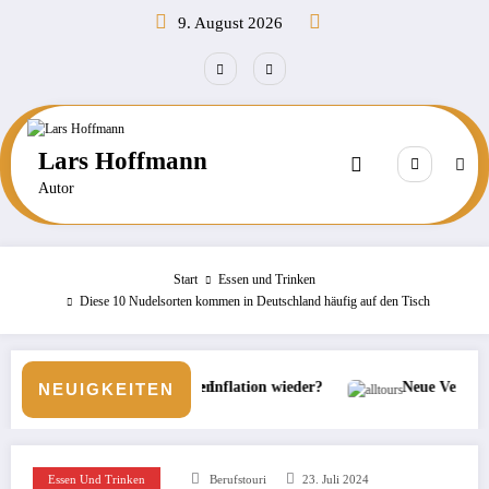
Zum
9. August 2026
Inhalt
springen
Lars Hoffmann
Autor
Start
Essen und Trinken
Diese 10 Nudelsorten kommen in Deutschland häufig auf den Tisch
cken
die Inflation wieder?
Neue Veranstaltermarke bei alltours
NEUIGKEITEN
Essen Und Trinken
Berufstouri
23. Juli 2024