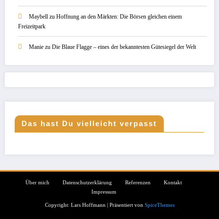
Maybell
zu
Hoffnung an den Märkten: Die Börsen gleichen einem
Freizeitpark
Manie
zu
Die Blaue Flagge – eines der bekanntesten Gütesiegel der Welt
Das hast Du vielleicht verpasst
Über mich
Datenschutzerklärung
Referenzen
Kontakt
Impressum
Copyright: Lars Hoffmann | Präsentiert von
SpiceThemes