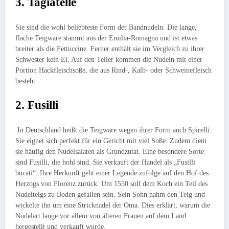
3. Tagiatelle
Sie sind die wohl beliebteste Form der Bandnudeln. Die lange,
flache Teigware stammt aus der Emilia-Romagna und ist etwas
breiter als die Fettuccine. Ferner enthält sie im Vergleich zu ihrer
Schwester kein Ei. Auf den Teller kommen die Nudeln mit einer
Portion Hackfleischsoße, die aus Rind-, Kalb- oder Schweinefleisch
besteht.
2. Fusilli
In Deutschland heißt die Teigware wegen ihrer Form auch Spirelli.
Sie eignet sich perfekt für ein Gericht mit viel Soße. Zudem dient
sie häufig den Nudelsalaten als Grundzutat. Eine besondere Sorte
sind Fusilli, die hohl sind. Sie verkauft der Handel als „Fusilli
bucati“. Ihre Herkunft geht einer Legende zufolge auf den Hof des
Herzogs von Florenz zurück. Um 1550 soll dem Koch ein Teil des
Nudelteigs zu Boden gefallen sein. Sein Sohn nahm den Teig und
wickelte ihn um eine Stricknadel der Oma. Dies erklärt, warum die
Nudelart lange vor allem von älteren Frauen auf dem Land
hergestellt und verkauft wurde.