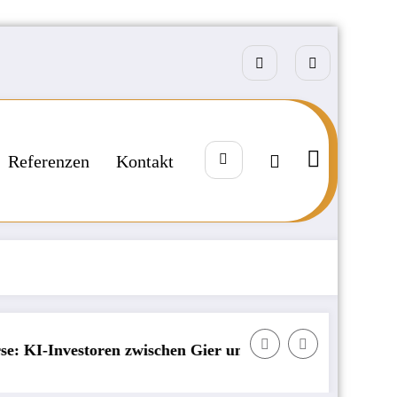
Referenzen
Kontakt
chen Gier und Angst
Badija – kroatisches Kleinod