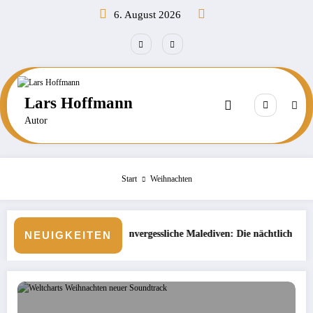
Zum
6. August 2026
Inhalt
springen
Lars Hoffmann
Autor
Start
Weihnachten
Unvergessliche Malediven: Die nächtliche Unterwasserwelt beim Schno
B
NEUIGKEITEN