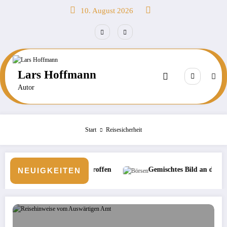
Zum
10. August 2026
Inhalt
springen
Lars Hoffmann
Autor
Start
Reisesicherheit
d betroffen
Gemischtes Bild an den Börsen
Unverge
NEUIGKEITEN