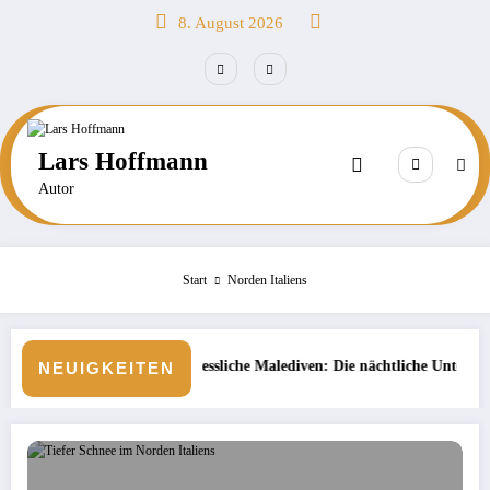
Zum
8. August 2026
Inhalt
springen
Lars Hoffmann
Autor
Start
Norden Italiens
vergessliche Malediven: Die nächtliche Unterwasserwelt beim Schnorchel
Börse: 
NEUIGKEITEN