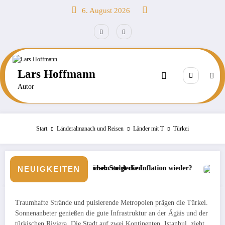
Zum
6. August 2026
Inhalt
springen
Lars Hoffmann
Autor
Start
Länderalmanach und Reisen
Länder mit T
Türkei
chnorcheln entdecken
Börse: Steigt die Inflation wieder?
Neue Veranstaltermarke b
NEUIGKEITEN
Traumhafte Strände und pulsierende Metropolen prägen die Türkei.
Sonnenanbeter genießen die gute Infrastruktur an der Ägäis und der
türkischen Riviera. Die Stadt auf zwei Kontinenten, Istanbul, zieht