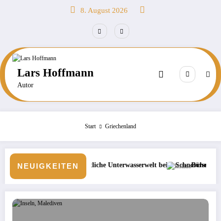
Zum
8. August 2026
Inhalt
springen
Lars Hoffmann
Autor
Start
Griechenland
nächtliche Unterwasserwelt beim Schnorcheln entdecken
Börse: Steigt die Inflation wieder?
NEUIGKEITEN