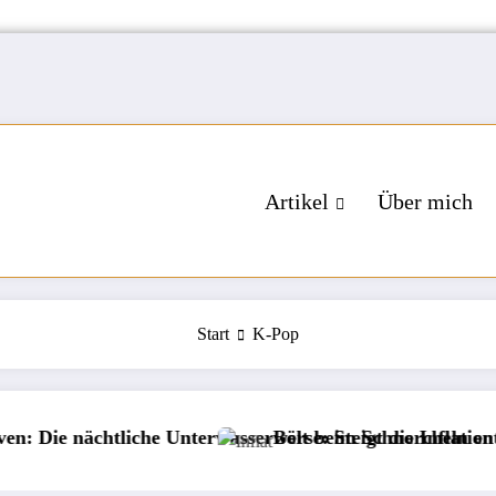
Artikel
Über mich
Start
K-Pop
nächtliche Unterwasserwelt beim Schnorcheln entdecken
Börse: Steigt die Inflation wieder?