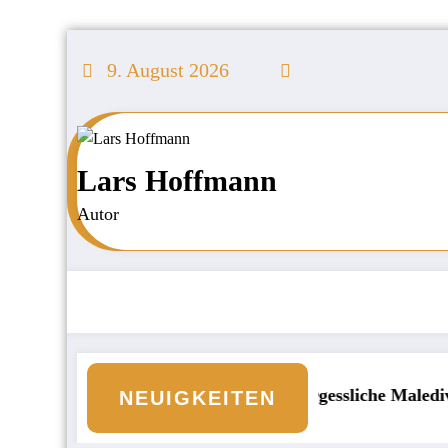
Zum
Inhalt
9. August 2026
springen
Lars Hoffmann
Autor
d an den Börsen
Unvergessliche Malediven: Die 
NEUIGKEITEN