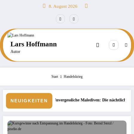
Zum
8. August 2026
Inhalt
springen
Lars Hoffmann
Autor
Start
Handelskrieg
Unvergessliche Malediven: Die nächtliche Unterwasserwelt beim Schno
B
NEUIGKEITEN