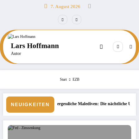
Zum
7. August 2026
Inhalt
springen
Lars Hoffmann
Autor
Start
EZB
Unvergessliche Malediven: Die nächtliche Unterwasserwelt beim Schnorch
Börs
NEUIGKEITEN