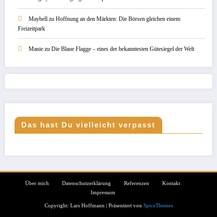
Maybell
zu
Hoffnung an den Märkten: Die Börsen gleichen einem
Freizeitpark
Manie
zu
Die Blaue Flagge – eines der bekanntesten Gütesiegel der Welt
Das hast Du vielleicht verpasst
Über mich
Datenschutzerklärung
Referenzen
Kontakt
Impressum
Copyright: Lars Hoffmann | Präsentiert von
SpiceThemes