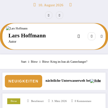
Zum
10. August 2026
Inhalt
springen
Lars Hoffmann
Autor
Start
Börse
Börse: Krieg im Iran als Gamechanger?
ie nächtliche Unterwasserwelt beim Schnorcheln entdecken
Börse: Steigt die Inflation wieder
NEUIGKEITEN
Börse
Berufstouri
3. März 2026
0 Kommentare