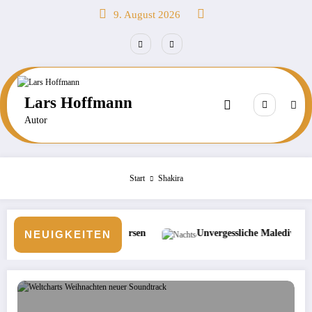
Zum
9. August 2026
Inhalt
springen
Lars Hoffmann
Autor
Start
Shakira
n Börsen
Unvergessliche Malediven: Die nächtliche Unterwass
NEUIGKEITEN