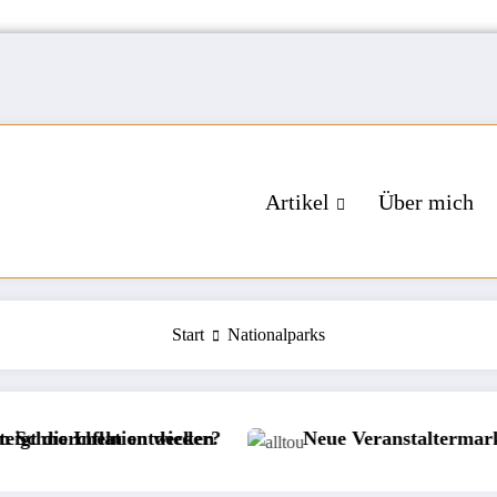
Artikel
Über mich
Start
Nationalparks
cheln entdecken
Inflation wieder?
Neue Veranstaltermarke bei all