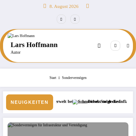
Zum
8. August 2026
Inhalt
springen
Lars Hoffmann
Autor
Start
Sondervermögen
wasserwelt beim Schnorcheln entdecken
Börse: Steigt die Inflation wieder?
Neue V
NEUIGKEITEN