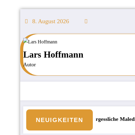
Zum
Inhalt
8. August 2026
springen
Lars Hoffmann
Autor
ld an den Börsen
Unvergessliche Malediven: Die
NEUIGKEITEN