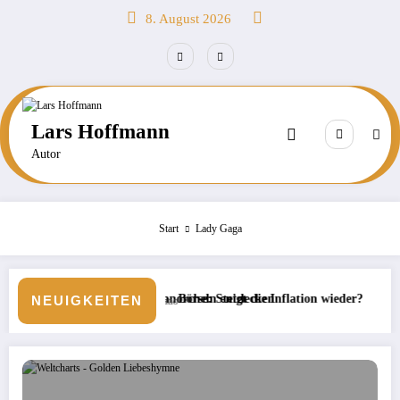
Zum
8. August 2026
Inhalt
springen
Lars Hoffmann
Autor
Start
Lady Gaga
im Schnorcheln entdecken
Börse: Steigt die Inflation wieder?
Neue Veranstaltermar
NEUIGKEITEN