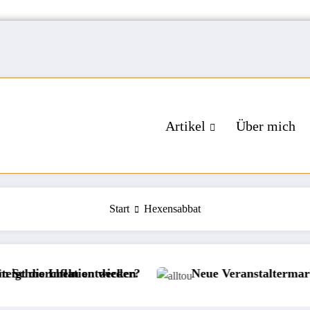
Artikel
Über mich
Start
Hexensabbat
cheln entdecken
Inflation wieder?
Neue Veranstaltermarke bei all