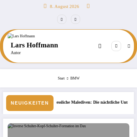
Zum
8. August 2026
Inhalt
springen
Lars Hoffmann
Autor
Start
BMW
ergessliche Malediven: Die nächtliche Unterwasserwelt beim Schnorcheln
Börse: 
NEUIGKEITEN