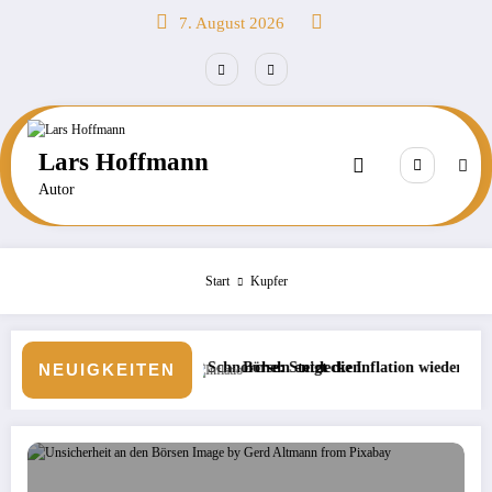
Zum
7. August 2026
Inhalt
springen
Lars Hoffmann
Autor
Start
Kupfer
 beim Schnorcheln entdecken
Börse: Steigt die Inflation wieder?
Neue Veranstalte
NEUIGKEITEN