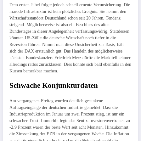
Dem ersten Jubel folgte jedoch schnell erneute Verunsicherung. Die
marode Infrastruktur ist kein plötzliches Ereignis. Sie hemmt den
Wirtschaftsstandort Deutschland schon seit 20 Jahren, Tendenz
steigend. Möglicherweise ist also ein Beschluss des alten
Bundestages in dieser Angelegenheit verfassungswidrig. Stattdessen
könnten US-Zölle die deutsche Wirtschaft noch tiefer in die
Rezession führen. Nimmt man diese Unsicherheit zur Basis, hält
sich der DAX erstaunlich gut. Das Handeln des möglicherweise
nächsten Bundeskanzlers Friedrich Merz dürfte die Marktteilnehmer
allerdings ratlos zurücklassen. Dies könnte sich bald ebenfalls in den
Kursen bemerkbar machen.
Schwache Konjunkturdaten
Am vergangenen Freitag wurden deutlich gesunkene
Auftragseingänge der deutschen Industrie gemeldet. Dass die
Industrieproduktion im Januar um zwei Prozent stieg, ist nur ein
schwacher Trost. Immerhin legte das Sentix-Investorenvertrauen zu.
-2,9 Prozent waren der beste Wert seit acht Monaten. Hinzukommt
die Zinssenkung der EZB in der vergangenen Woche. Die Inflation
war dafür eigentlich zu hoch, sodass die Notenbank wohl die