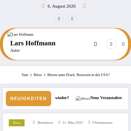
Zum
6. August 2026
Inhalt
springen
Lars Hoffmann
Autor
Start
Börse
Börsen unter Druck: Rezession in den USA?
tion wieder?
Neue Veranstaltermarke bei alltours
Bö
NEUIGKEITEN
Börse
Berufstouri
11. März 2025
0 Kommentare