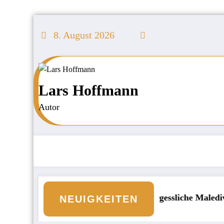
Zum
Inhalt
8. August 2026
springen
Lars Hoffmann
Autor
d an den Börsen
Unvergessliche Malediven: Die 
NEUIGKEITEN