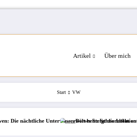
Artikel
Über mich
Start
VW
nächtliche Unterwasserwelt beim Schnorcheln entdecken
Börse: Steigt die Inflation wieder?