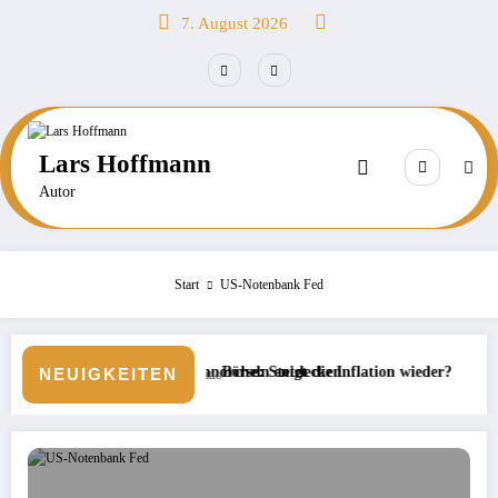
Zum
7. August 2026
Inhalt
springen
Lars Hoffmann
Autor
Start
US-Notenbank Fed
lt beim Schnorcheln entdecken
Börse: Steigt die Inflation wieder?
Neue Veranstalt
NEUIGKEITEN